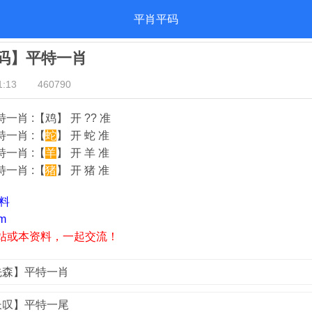
平肖平码
中码】平特一肖
:13
460790
一肖 :【鸡】 开 ?? 准
特一肖 :【
蛇
】 开 蛇 准
特一肖 :【
羊
】 开 羊 准
特一肖 :【
猪
】 开 猪 准
资料
m
站或本资料，一起交流！
调先森】平特一肖
天长叹】平特一尾