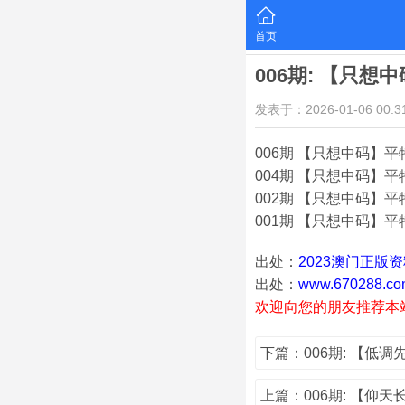
首页
006期: 【只想
发表于：2026-01-06 00:31
006期 【只想中码】平特
004期 【只想中码】平
002期 【只想中码】平
001期 【只想中码】平
出处：
2023澳门正版
出处：
www.670288.co
欢迎向您的朋友推荐本
下篇：006期: 【低
上篇：006期: 【仰